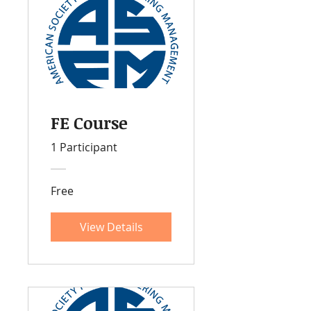
FE Course
1 Participant
Free
View Details