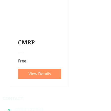
CMRP
Free
View Details
CONTACT
0594122541