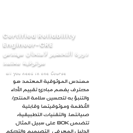
Certified Reliability
Engineer-CRE
دورة التحضير لامتحان مهندس
موثوقية معتمد
all you need in one Course
مهندس الموثوقية المعتمد هو
محترف يفهم مبادئ تقييم الأداء
والتنبؤ به لتحسين سلامة المنتج/
الأنظمة وموثوقيتها وقابلية
صيانتها. والتقنيات التطبيقية،
على سبيل المثال BOK تتضمن
الدليل المعرفي التصميم والتحكم